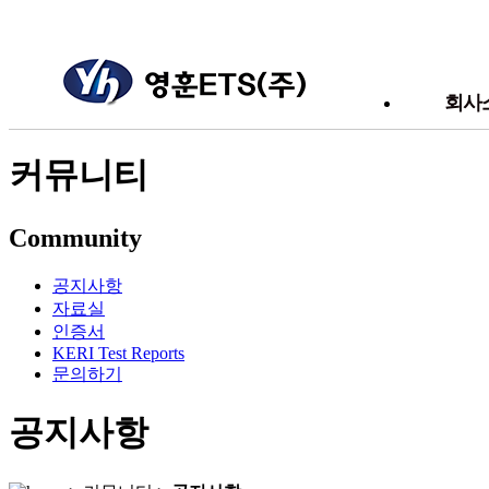
회사
커뮤니티
인
회사
Community
연
사훈 및 
공지사항
조
자료실
인증서
생산 장
KERI Test Reports
회사 및 
문의하기
공지사항